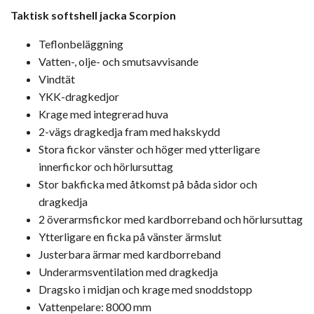
Taktisk softshell jacka Scorpion
Teflonbeläggning
Vatten-, olje- och smutsavvisande
Vindtät
YKK-dragkedjor
Krage med integrerad huva
2-vägs dragkedja fram med hakskydd
Stora fickor vänster och höger med ytterligare
innerfickor och hörlursuttag
Stor bakficka med åtkomst på båda sidor och
dragkedja
2 överarmsfickor med kardborreband och hörlursuttag
Ytterligare en ficka på vänster ärmslut
Justerbara ärmar med kardborreband
Underarmsventilation med dragkedja
Dragsko i midjan och krage med snoddstopp
Vattenpelare: 8000 mm