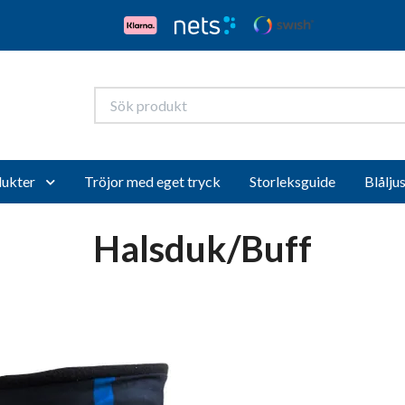
ukter
Tröjor med eget tryck
Storleksguide
Blålju
Halsduk/Buff