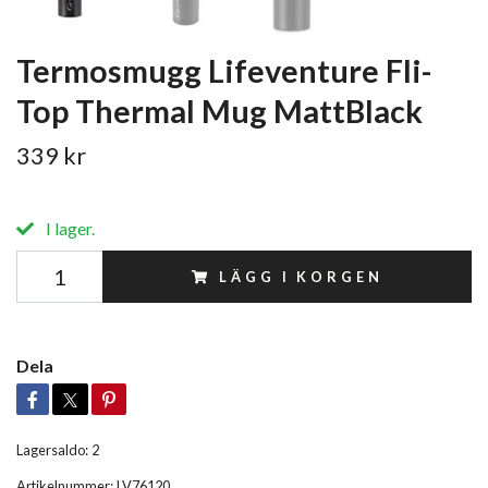
Termosmugg Lifeventure Fli-
Top Thermal Mug MattBlack
339 kr
I lager.
LÄGG I KORGEN
Dela
Lagersaldo:
2
Artikelnummer:
LV76120