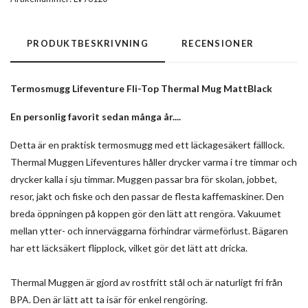
PRODUKTBESKRIVNING
RECENSIONER
Termosmugg Lifeventure Fli-Top Thermal Mug MattBlack
En personlig favorit sedan många år....
Detta är en praktisk termosmugg med ett läckagesäkert fälllock.
Thermal Muggen Lifeventures håller drycker varma i tre timmar och
drycker kalla i sju timmar. Muggen passar bra för skolan, jobbet,
resor, jakt och fiske och den passar de flesta kaffemaskiner. Den
breda öppningen på koppen gör den lätt att rengöra. Vakuumet
mellan ytter- och innerväggarna förhindrar värmeförlust. Bägaren
har ett läcksäkert flipplock, vilket gör det lätt att dricka.
Thermal Muggen är gjord av rostfritt stål och är naturligt fri från
BPA. Den är lätt att ta isär för enkel rengöring.