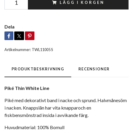
LÄGG I KORGEN
Dela
Artikelnummer:
TWL11005 S
PRODUKTBESKRIVNING
RECENSIONER
Piké Thin White Line
Piké med dekorativt band i nacke och sprund. Halvmånesöm
i nacken. Knappslån har vita knapparoch en
fiskbensmönstrad insida i avvikande färg.
Huvudmaterial:
100% Bomull