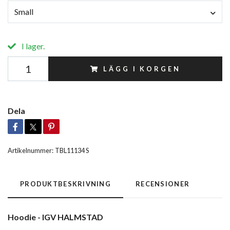
Small
I lager.
LÄGG I KORGEN
Dela
Artikelnummer:
TBL11134 S
PRODUKTBESKRIVNING
RECENSIONER
Hoodie - IGV HALMSTAD