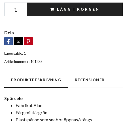
LÄGG I KORGEN
Dela
Lagersaldo:
1
Artikelnummer:
101235
PRODUKTBESKRIVNING
RECENSIONER
Spårsele
Fabrikat Alac
Färg militärgrön
Plastspänne som snabbt öppnas/stängs