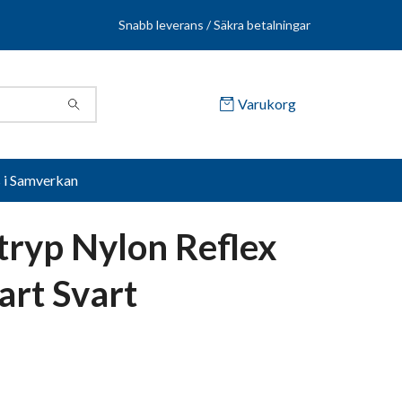
Snabb leverans / Säkra betalningar
Varukorg
s i Samverkan
tryp Nylon Reflex
art Svart