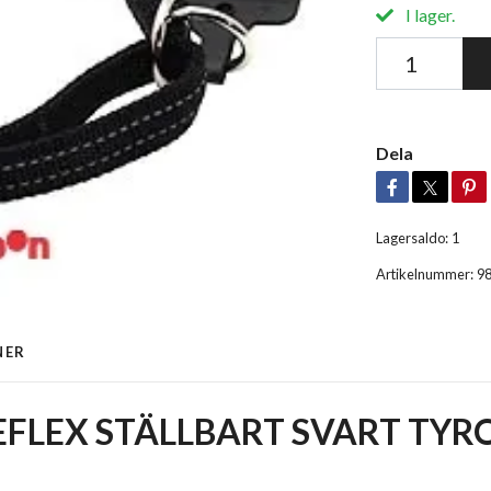
I lager.
Dela
Lagersaldo:
1
Artikelnummer:
9
NER
FLEX STÄLLBART SVART TYR