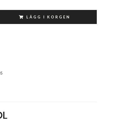
LÄGG I KORGEN
85
OL