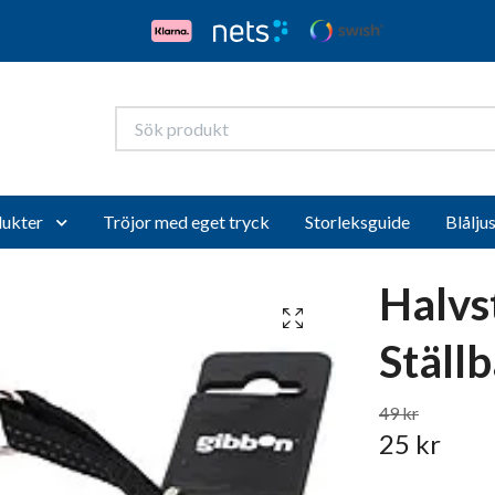
ukter
Tröjor med eget tryck
Storleksguide
Blålju
Halvs
Ställb
49 kr
25 kr