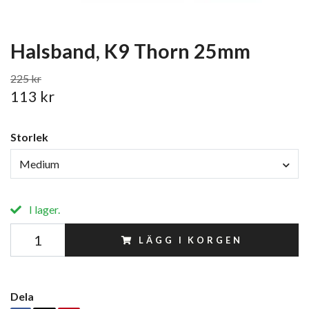
Halsband, K9 Thorn 25mm
225 kr
113 kr
Storlek
Medium
I lager.
LÄGG I KORGEN
Dela