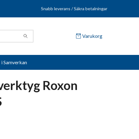
Snabb leverans / Säkra betalningar
Varukorg
s i Samverkan
verktyg Roxon
S