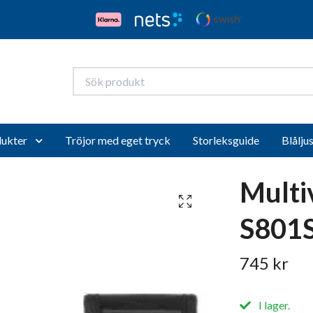
ukter
Tröjor med eget tryck
Storleksguide
Blålju
Multi
S801
745 kr
I lager.